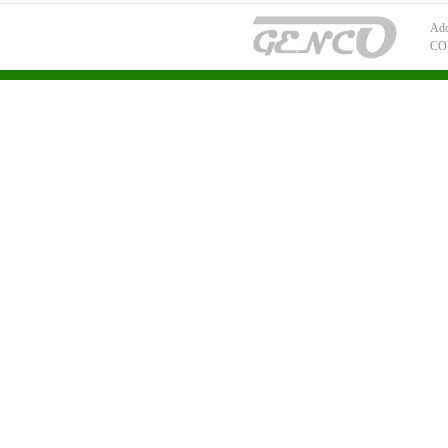
Add
CO