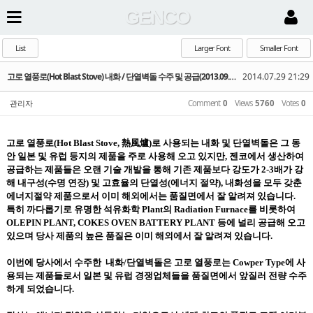
GENCO
List
Larger Font
Smaller Font
고로 열풍로(Hot Blast Stove) 내화 / 단열벽돌 수주 및 공급(2013.09.28)
2014.07.29 21:29
관리자
Comment
0
Views
5760
Votes
0
고로 열풍로(Hot Blast Stove, 熱風爐)로 사용되는 내화 및 단열벽돌은 그 동
안 일본 및 유럽 등지의 제품을 주로 사용해 오고 있지만, 젠코에서 생산하여
공급하는 제품들은 오랜 기술 개발을 통해 기존 제품보다 강도가 2-3배가 강
해 내구성(수명 연장) 및 고효율의 단열성(에너지 절약), 내화성을 모두 갖춘
에너지절약 제품으로서 이미 해외에서는 품질면에서 잘 알려져 있습니다.
특히
까다롭기로 유명한 석유화학 Plant의
Radiation Furnace를 비롯하여
OLEPIN PLANT, COKES OVEN BATTERY PLANT 등에 널리 공급해 오고
있으며 당사 제품의 높은 품질은 이미 해외에서 잘 알려져 있습니다.
이번에 당사에서 수주한 내화/단열벽돌은 고로 열풍로는 Cowper Type에
사
용되는 제품들로서
일본 및 유럽 경쟁업체들을 품질면에서 앞질러 전량 수주
하게 되었습니다.